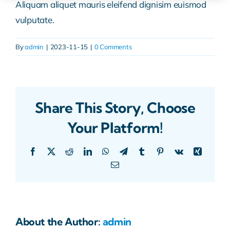
Aliquam aliquet mauris eleifend dignisim euismod
vulputate.
Polski
By
admin
|
2023-11-15
|
0 Comments
Share This Story, Choose
Your Platform!
Facebook
X
Reddit
LinkedIn
WhatsApp
Telegram
Tumblr
Pinterest
Vk
Xing
Email
About the Author:
admin